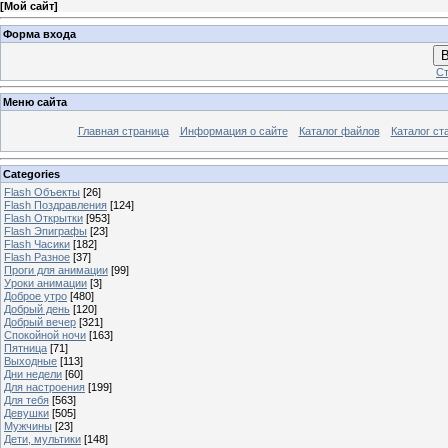
[
Мой сайт
]
Форма входа
В
Ст
Меню сайта
Главная страница
Информация о сайте
Каталог файлов
Каталог ст
Categories
Flash Объекты
[26]
Flash Поздравления
[124]
Flash Открытки
[953]
Flash Эпиграфы
[23]
Flash Часики
[182]
Flash Разное
[37]
Проги для анимации
[99]
Уроки анимации
[3]
Доброе утро
[480]
Добрый день
[120]
Добрый вечер
[321]
Спокойной ночи
[163]
Пятница
[71]
Выходные
[113]
Дни недели
[60]
Для настроения
[199]
Для тебя
[563]
Девушки
[505]
Мужчины
[23]
Дети, мультики
[148]