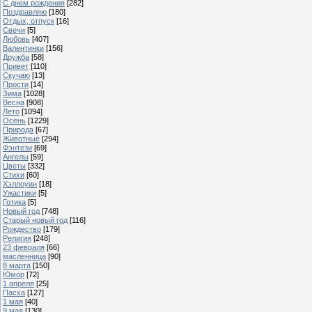
С днем рождения
[282]
Поздравляю
[180]
Отдых, отпуск
[16]
Свечи
[5]
Любовь
[407]
Валентинки
[156]
Дружба
[58]
Привет
[110]
Скучаю
[13]
Прости
[14]
Зима
[1028]
Весна
[908]
Лето
[1094]
Осень
[1229]
Природа
[67]
Животные
[294]
Фэнтези
[69]
Ангелы
[59]
Цветы
[332]
Стихи
[60]
Хэллоуин
[18]
Ужастики
[5]
Готика
[5]
Новый год
[748]
Старый новый год
[116]
Рождество
[179]
Религия
[248]
23 февраля
[66]
масленница
[90]
8 марта
[150]
Юмор
[72]
1 апреля
[25]
Пасха
[127]
1 мая
[40]
9 мая
[130]