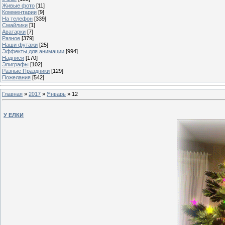
Живые фото
[11]
Комментарии
[9]
На телефон
[339]
Смайлики
[1]
Аватарки
[7]
Разное
[379]
Наши футажи
[25]
Эффекты для анимации
[994]
Надписи
[170]
Эпиграфы
[102]
Разные Праздники
[129]
Пожелания
[542]
Главная
»
2017
»
Январь
»
12
У ЕЛКИ