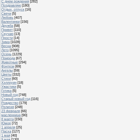
С днем рождения
[282]
Поздравляю
[180]
Отдых, отпуск
[16]
Свечи
[5]
Любовь
[407]
Валентинки
[156]
Дружба
[58]
Привет
[110]
Скучаю
[13]
Прости
[14]
Зима
[1028]
Весна
[908]
Лето
[1095]
Осень
[1229]
Природа
[67]
Животные
[294]
Фэнтези
[69]
Ангелы
[59]
Цветы
[332]
Стихи
[60]
Хэллоуин
[18]
Ужастики
[5]
Готика
[5]
Новый год
[748]
Старый новый год
[116]
Рождество
[179]
Религия
[248]
23 февраля
[66]
масленница
[90]
8 марта
[150]
Юмор
[72]
1 апреля
[25]
Пасха
[127]
1 мая
[40]
9 мая
[130]