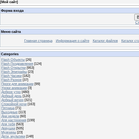
[
Мой сайт
]
Форма входа
В
Ст
Меню сайта
Главная страница
Информация о сайте
Каталог файлов
Каталог ст
Categories
Flash Объекты
[26]
Flash Поздравления
[124]
Flash Открытки
[953]
Flash Эпиграфы
[23]
Flash Часики
[182]
Flash Разное
[37]
Проги для анимации
[99]
Уроки анимации
[3]
Доброе утро
[480]
Добрый день
[120]
Добрый вечер
[321]
Спокойной ночи
[163]
Пятница
[71]
Выходные
[113]
Дни недели
[60]
Для настроения
[199]
Для тебя
[563]
Девушки
[505]
Мужчины
[23]
Дети, мультики
[148]