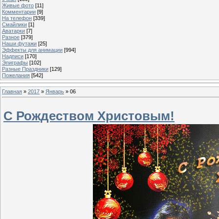
Живые фото
[11]
Комментарии
[9]
На телефон
[339]
Смайлики
[1]
Аватарки
[7]
Разное
[379]
Наши футажи
[25]
Эффекты для анимации
[994]
Надписи
[170]
Эпиграфы
[102]
Разные Праздники
[129]
Пожелания
[542]
Главная
»
2017
»
Январь
»
06
С Рождеством Христовым!