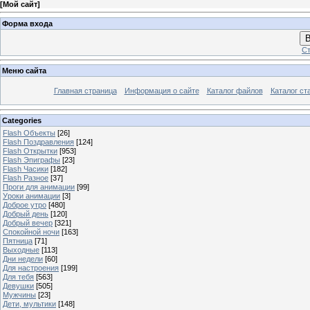
[
Мой сайт
]
Форма входа
В
Ст
Меню сайта
Главная страница
Информация о сайте
Каталог файлов
Каталог ст
Categories
Flash Объекты
[26]
Flash Поздравления
[124]
Flash Открытки
[953]
Flash Эпиграфы
[23]
Flash Часики
[182]
Flash Разное
[37]
Проги для анимации
[99]
Уроки анимации
[3]
Доброе утро
[480]
Добрый день
[120]
Добрый вечер
[321]
Спокойной ночи
[163]
Пятница
[71]
Выходные
[113]
Дни недели
[60]
Для настроения
[199]
Для тебя
[563]
Девушки
[505]
Мужчины
[23]
Дети, мультики
[148]