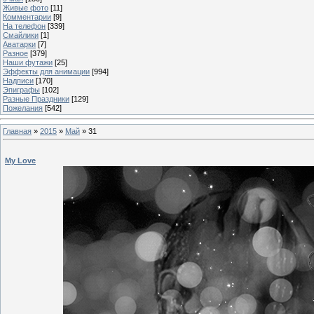
Живые фото
[11]
Комментарии
[9]
На телефон
[339]
Смайлики
[1]
Аватарки
[7]
Разное
[379]
Наши футажи
[25]
Эффекты для анимации
[994]
Надписи
[170]
Эпиграфы
[102]
Разные Праздники
[129]
Пожелания
[542]
Главная
»
2015
»
Май
»
31
My Love