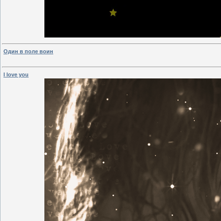
Один в поле воин
I love you