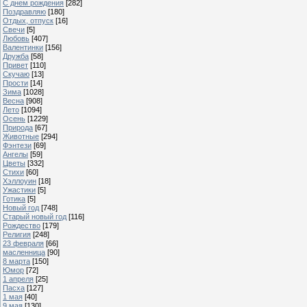
С днем рождения
[282]
Поздравляю
[180]
Отдых, отпуск
[16]
Свечи
[5]
Любовь
[407]
Валентинки
[156]
Дружба
[58]
Привет
[110]
Скучаю
[13]
Прости
[14]
Зима
[1028]
Весна
[908]
Лето
[1094]
Осень
[1229]
Природа
[67]
Животные
[294]
Фэнтези
[69]
Ангелы
[59]
Цветы
[332]
Стихи
[60]
Хэллоуин
[18]
Ужастики
[5]
Готика
[5]
Новый год
[748]
Старый новый год
[116]
Рождество
[179]
Религия
[248]
23 февраля
[66]
масленница
[90]
8 марта
[150]
Юмор
[72]
1 апреля
[25]
Пасха
[127]
1 мая
[40]
9 мая
[130]