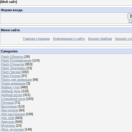
[
Мой сайт
]
Форма входа
В
Ст
Меню сайта
Главная страница
Информация о сайте
Каталог файлов
Каталог ст
Categories
Flash Объекты
[26]
Flash Поздравления
[124]
Flash Открытки
[953]
Flash Эпиграфы
[23]
Flash Часики
[182]
Flash Разное
[37]
Проги для анимации
[99]
Уроки анимации
[3]
Доброе утро
[480]
Добрый день
[120]
Добрый вечер
[321]
Спокойной ночи
[163]
Пятница
[71]
Выходные
[113]
Дни недели
[60]
Для настроения
[199]
Для тебя
[563]
Девушки
[505]
Мужчины
[23]
Дети, мультики
[148]