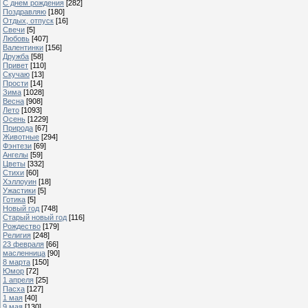
С днем рождения
[282]
Поздравляю
[180]
Отдых, отпуск
[16]
Свечи
[5]
Любовь
[407]
Валентинки
[156]
Дружба
[58]
Привет
[110]
Скучаю
[13]
Прости
[14]
Зима
[1028]
Весна
[908]
Лето
[1093]
Осень
[1229]
Природа
[67]
Животные
[294]
Фэнтези
[69]
Ангелы
[59]
Цветы
[332]
Стихи
[60]
Хэллоуин
[18]
Ужастики
[5]
Готика
[5]
Новый год
[748]
Старый новый год
[116]
Рождество
[179]
Религия
[248]
23 февраля
[66]
масленница
[90]
8 марта
[150]
Юмор
[72]
1 апреля
[25]
Пасха
[127]
1 мая
[40]
9 мая
[130]