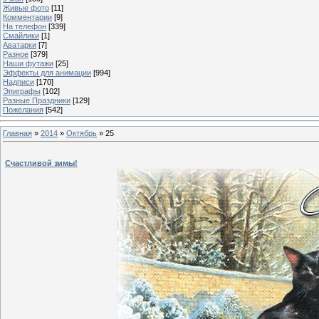
Живые фото
[11]
Комментарии
[9]
На телефон
[339]
Смайлики
[1]
Аватарки
[7]
Разное
[379]
Наши футажи
[25]
Эффекты для анимации
[994]
Надписи
[170]
Эпиграфы
[102]
Разные Праздники
[129]
Пожелания
[542]
Главная
»
2014
»
Октябрь
»
25
Счастливой зимы!