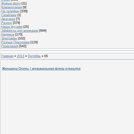
Живые фото
[11]
Комментарии
[9]
На телефон
[339]
Смайлики
[1]
Аватарки
[7]
Разное
[379]
Наши футажи
[25]
Эффекты для анимации
[994]
Надписи
[170]
Эпиграфы
[102]
Разные Праздники
[129]
Пожелания
[542]
Главная
»
2013
»
Октябрь
»
05
Женщина Осень ! музыкальная флеш открытка