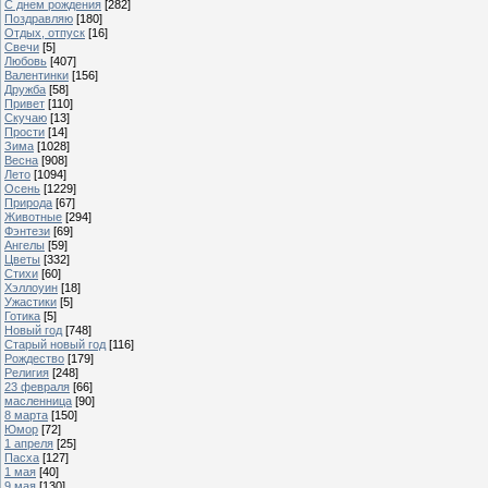
С днем рождения
[282]
Поздравляю
[180]
Отдых, отпуск
[16]
Свечи
[5]
Любовь
[407]
Валентинки
[156]
Дружба
[58]
Привет
[110]
Скучаю
[13]
Прости
[14]
Зима
[1028]
Весна
[908]
Лето
[1094]
Осень
[1229]
Природа
[67]
Животные
[294]
Фэнтези
[69]
Ангелы
[59]
Цветы
[332]
Стихи
[60]
Хэллоуин
[18]
Ужастики
[5]
Готика
[5]
Новый год
[748]
Старый новый год
[116]
Рождество
[179]
Религия
[248]
23 февраля
[66]
масленница
[90]
8 марта
[150]
Юмор
[72]
1 апреля
[25]
Пасха
[127]
1 мая
[40]
9 мая
[130]