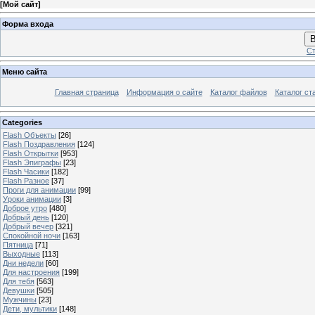
[
Мой сайт
]
Форма входа
В
Ст
Меню сайта
Главная страница
Информация о сайте
Каталог файлов
Каталог ст
Categories
Flash Объекты
[26]
Flash Поздравления
[124]
Flash Открытки
[953]
Flash Эпиграфы
[23]
Flash Часики
[182]
Flash Разное
[37]
Проги для анимации
[99]
Уроки анимации
[3]
Доброе утро
[480]
Добрый день
[120]
Добрый вечер
[321]
Спокойной ночи
[163]
Пятница
[71]
Выходные
[113]
Дни недели
[60]
Для настроения
[199]
Для тебя
[563]
Девушки
[505]
Мужчины
[23]
Дети, мультики
[148]