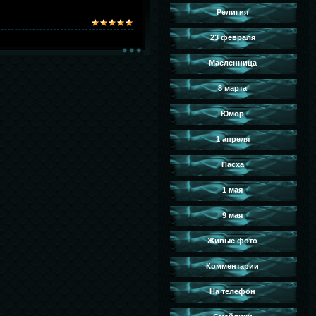
Религия
23 февраля
Масленница
8 марта
Юмор
1 апреля
Пасха
1 мая
9 мая
Живые фото
Комментарии
На телефон