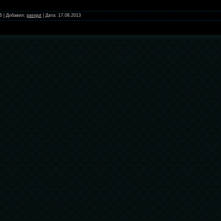
6
|
Добавил:
pasigut
|
Дата:
17.08.2013