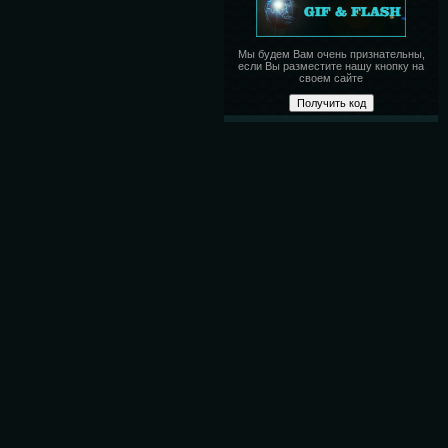
Мы будем Вам очень признательны,
если Вы разместите нашу кнопку на
своем сайте