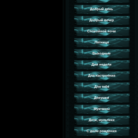
Добрый день
Добрый вечер
Спокойной ночи
Пятница
Выходные
Дни недели
Для настроения
Для тебя
Девушки
Мужчины
Дети, мультики
С днем рождения