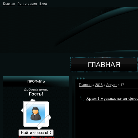
Главная
|
Регистрация
|
Вход
ПРОФИЛЬ
Главная
»
2013
»
Август
»
17
Добрый день,
Гость!
Храм ! музыкальная фле
Войти через uID
Старая форма входа