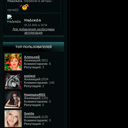
Для добавления необходима
авторизация
ТОП ПОЛЬЗОВАТЕЛЕЙ
Аленький
Анимаций:
3811
Комментариев:
6
Репутация:
3
pasigut
Анимаций:
2034
Комментариев:
146
Репутация:
2
Надюшка4501
Анимаций:
1281
Комментариев:
0
Репутация:
0
Svetilo
Анимаций:
1135
Комментариев:
0
Репутация:
0