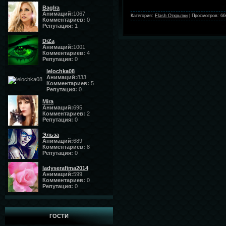
BagIra
Анимаций:
1067
Категория:
Flash Открытки
|
Просмотров:
66
Комментариев:
0
Репутация:
1
DiZa
Анимаций:
1001
Комментариев:
4
Репутация:
0
lelochka08
Анимаций:
833
Комментариев:
5
Репутация:
0
Mira
Анимаций:
695
Комментариев:
2
Репутация:
0
Эльза
Анимаций:
689
Комментариев:
8
Репутация:
0
ladyserafima2014
Анимаций:
599
Комментариев:
0
Репутация:
0
ГОСТИ