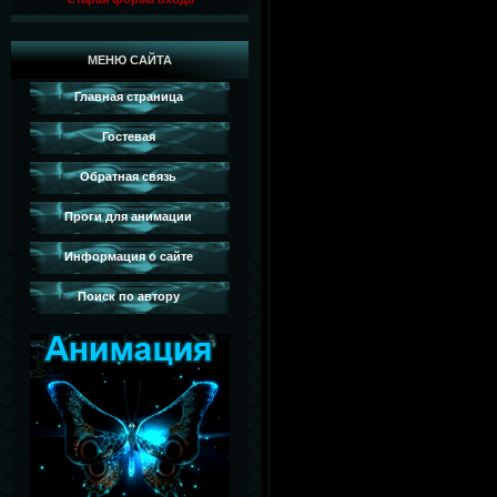
МЕНЮ САЙТА
Главная страница
Гостевая
Обратная связь
Проги для анимации
Информация о сайте
Поиск по автору