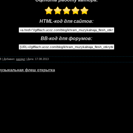
HTML-код для сайтов:
BB-код для форумов:
8
|
Добавил:
pasigut
|
Дата:
17.08.2013
! музыкальная флеш открытка