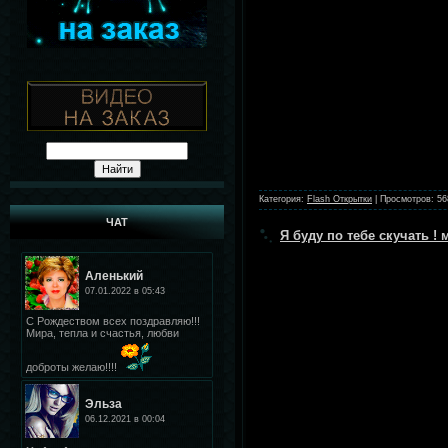
Категория:
Flash Открытки
|
Просмотров:
56
ЧАТ
Я буду по тебе скучать 