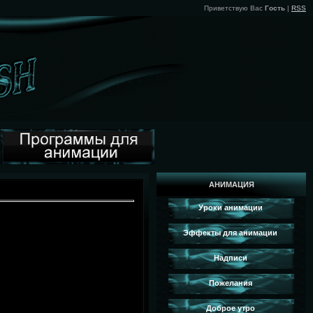
Приветствую Вас
Гость
|
RSS
АНИМАЦИЯ
Уроки анимации
Эффекты для анимации
Надписи
Пожелания
Доброе утро