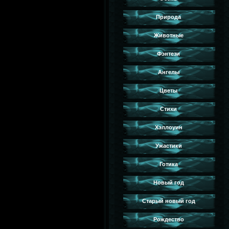
Природа
Животные
Фэнтези
Ангелы
Цветы
Стихи
Хэллоуин
Ужастики
Готика
Новый год
Старый новый год
Рождество