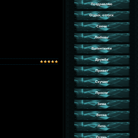
Поздравляю
Отдых, отпуск
Свечи
Любовь
Валентинки
Дружба
Привет
Скучаю
Прости
Зима
Весна
Лето
Осень