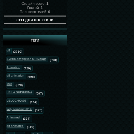
Онлайн всего:
1
Гостей:
1
Пользователей:
0
СЕГОДНЯ ПОСЕТИЛИ
ТЕГИ
gif
(3730)
Svetilo.авторская анимация
(890)
Animation
(729)
gif animation
(696)
Mira
(629)
LEILA SHISHKINA
(597)
LELOCHKA08
(564)
lady.serafima2014
(375)
Animated
(354)
gif animated
(349)