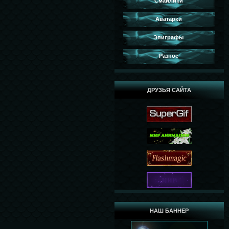
Смайлики
Аватарки
Эпиграфы
Разное
ДРУЗЬЯ САЙТА
НАШ БАННЕР