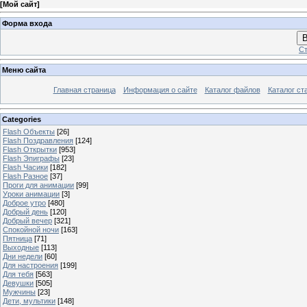
[
Мой сайт
]
Форма входа
В
Ст
Меню сайта
Главная страница
Информация о сайте
Каталог файлов
Каталог ст
Categories
Flash Объекты
[26]
Flash Поздравления
[124]
Flash Открытки
[953]
Flash Эпиграфы
[23]
Flash Часики
[182]
Flash Разное
[37]
Проги для анимации
[99]
Уроки анимации
[3]
Доброе утро
[480]
Добрый день
[120]
Добрый вечер
[321]
Спокойной ночи
[163]
Пятница
[71]
Выходные
[113]
Дни недели
[60]
Для настроения
[199]
Для тебя
[563]
Девушки
[505]
Мужчины
[23]
Дети, мультики
[148]