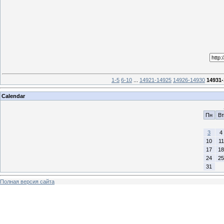
1-5
6-10
...
14921-14925
14926-14930
14931-
Calendar
Пн
Вт
3
4
10
11
17
18
24
25
31
Полная версия сайта