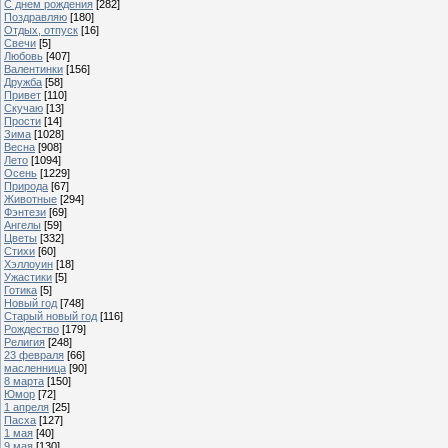
С днем рождения
[282]
Поздравляю
[180]
Отдых, отпуск
[16]
Свечи
[5]
Любовь
[407]
Валентинки
[156]
Дружба
[58]
Привет
[110]
Скучаю
[13]
Прости
[14]
Зима
[1028]
Весна
[908]
Лето
[1094]
Осень
[1229]
Природа
[67]
Животные
[294]
Фэнтези
[69]
Ангелы
[59]
Цветы
[332]
Стихи
[60]
Хэллоуин
[18]
Ужастики
[5]
Готика
[5]
Новый год
[748]
Старый новый год
[116]
Рождество
[179]
Религия
[248]
23 февраля
[66]
масленница
[90]
8 марта
[150]
Юмор
[72]
1 апреля
[25]
Пасха
[127]
1 мая
[40]
9 мая
[130]