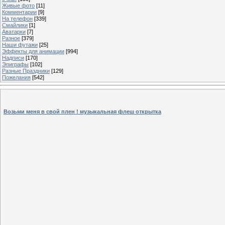
Живые фото
[11]
Комментарии
[9]
На телефон
[339]
Смайлики
[1]
Аватарки
[7]
Разное
[379]
Наши футажи
[25]
Эффекты для анимации
[994]
Надписи
[170]
Эпиграфы
[102]
Разные Праздники
[129]
Пожелания
[542]
Возьми меня в свой плен ! музыкальная флеш открытка